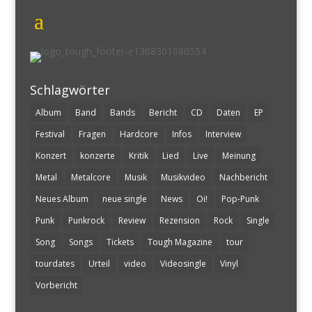
Schlagwörter
Album
Band
Bands
Bericht
CD
Daten
EP
Festival
Fragen
Hardcore
Infos
Interview
Konzert
konzerte
Kritik
Lied
Live
Meinung
Metal
Metalcore
Musik
Musikvideo
Nachbericht
Neues Album
neue single
News
Oi!
Pop-Punk
Punk
Punkrock
Review
Rezension
Rock
Single
Song
Songs
Tickets
Tough Magazine
tour
tourdates
Urteil
video
Videosingle
Vinyl
Vorbericht