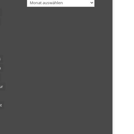
Archiv
k
n
ur
t