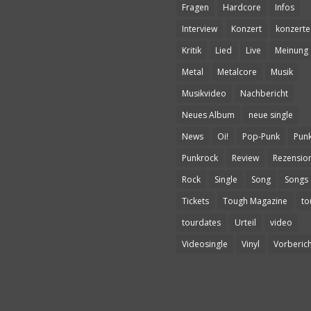
Fragen
Hardcore
Infos
Interview
Konzert
konzerte
Kritik
Lied
Live
Meinung
Metal
Metalcore
Musik
Musikvideo
Nachbericht
Neues Album
neue single
News
Oi!
Pop-Punk
Pun
Punkrock
Review
Rezensio
Rock
Single
Song
Songs
Tickets
Tough Magazine
to
tourdates
Urteil
video
Videosingle
Vinyl
Vorberich