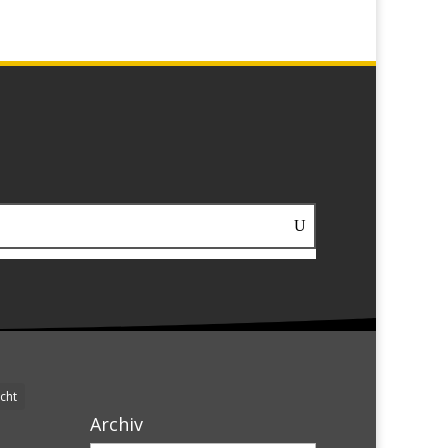
cht
Archiv