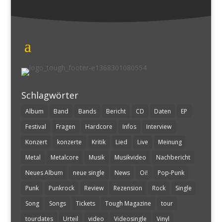
Schlagwörter
Album
Band
Bands
Bericht
CD
Daten
EP
Festival
Fragen
Hardcore
Infos
Interview
Konzert
konzerte
Kritik
Lied
Live
Meinung
Metal
Metalcore
Musik
Musikvideo
Nachbericht
Neues Album
neue single
News
Oi!
Pop-Punk
Punk
Punkrock
Review
Rezension
Rock
Single
Song
Songs
Tickets
Tough Magazine
tour
tourdates
Urteil
video
Videosingle
Vinyl