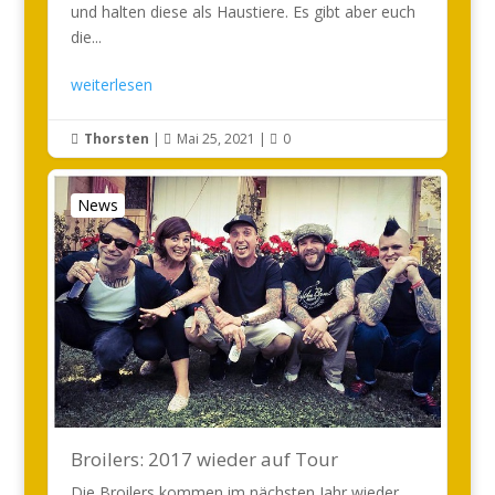
und halten diese als Haustiere. Es gibt aber euch
die...
weiterlesen
Thorsten
|
Mai 25, 2021
|
0



News
Broilers: 2017 wieder auf Tour
Die Broilers kommen im nächsten Jahr wieder