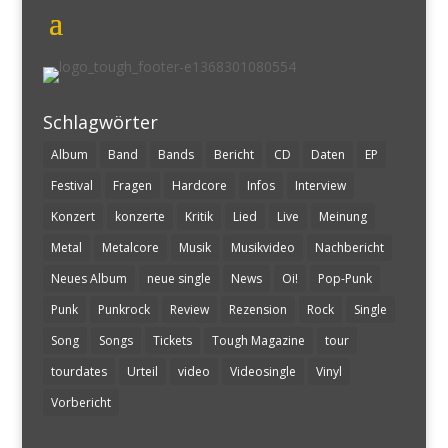
Schlagwörter
Album
Band
Bands
Bericht
CD
Daten
EP
Festival
Fragen
Hardcore
Infos
Interview
Konzert
konzerte
Kritik
Lied
Live
Meinung
Metal
Metalcore
Musik
Musikvideo
Nachbericht
Neues Album
neue single
News
Oi!
Pop-Punk
Punk
Punkrock
Review
Rezension
Rock
Single
Song
Songs
Tickets
Tough Magazine
tour
tourdates
Urteil
video
Videosingle
Vinyl
Vorbericht