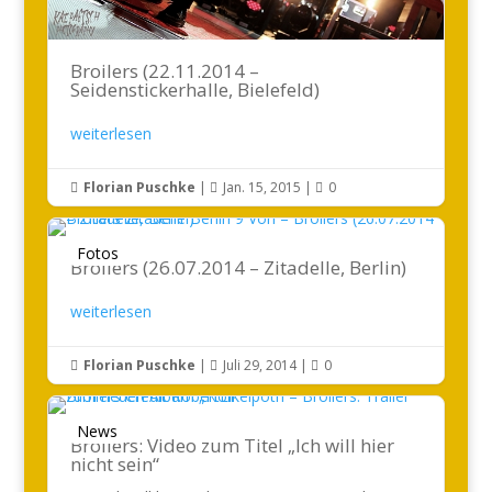
Broilers (22.11.2014 –
Seidenstickerhalle, Bielefeld)
weiterlesen
Florian Puschke
|
Jan. 15, 2015
|
0



Fotos
Broilers (26.07.2014 – Zitadelle, Berlin)
weiterlesen
Florian Puschke
|
Juli 29, 2014
|
0



News
Broilers: Video zum Titel „Ich will hier
nicht sein“