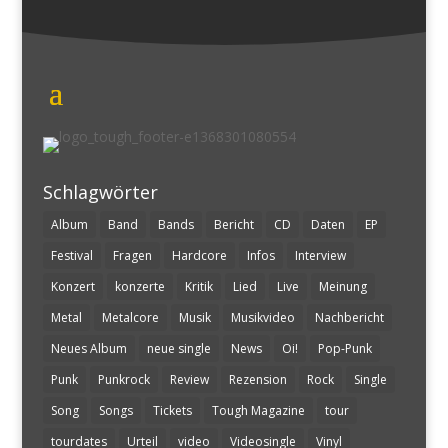
Schlagwörter
Album
Band
Bands
Bericht
CD
Daten
EP
Festival
Fragen
Hardcore
Infos
Interview
Konzert
konzerte
Kritik
Lied
Live
Meinung
Metal
Metalcore
Musik
Musikvideo
Nachbericht
Neues Album
neue single
News
Oi!
Pop-Punk
Punk
Punkrock
Review
Rezension
Rock
Single
Song
Songs
Tickets
Tough Magazine
tour
tourdates
Urteil
video
Videosingle
Vinyl