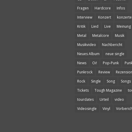
Fragen
Hardcore
Infos
Interview
Konzert
konzerte
Kritik
Lied
Live
Meinung
Metal
Metalcore
Musik
Musikvideo
Nachbericht
Neues Album
neue single
News
Oi!
Pop-Punk
Pun
Punkrock
Review
Rezensio
Rock
Single
Song
Songs
Tickets
Tough Magazine
to
tourdates
Urteil
video
Videosingle
Vinyl
Vorberich