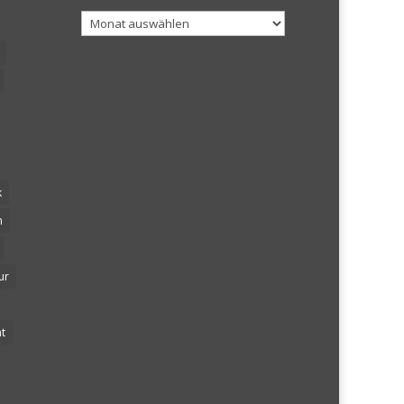
Archiv
k
n
ur
t