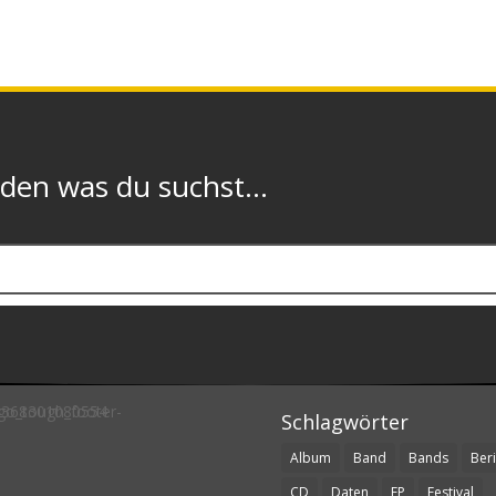
n was du suchst...
Schlagwörter
Album
Band
Bands
Beri
CD
Daten
EP
Festival