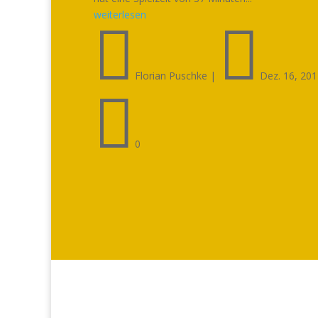
weiterlesen


Florian Puschke
|
Dez. 16, 20

0