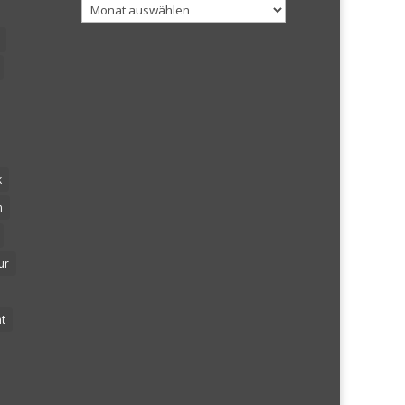
Archiv
k
n
ur
t