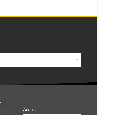
cht
Archiv