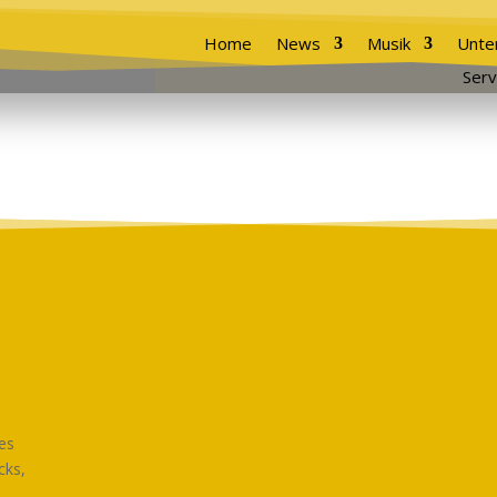
Home
News
Musik
Unte
Serv
es
cks,