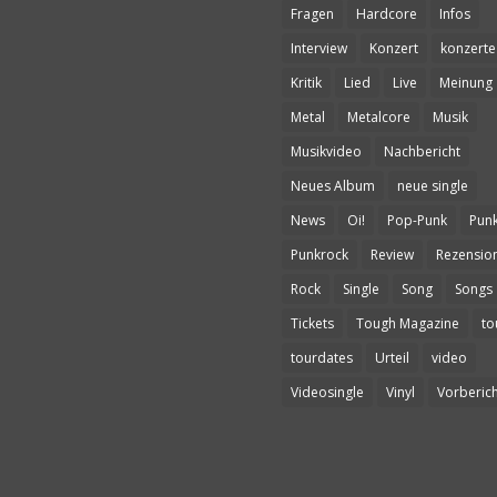
Fragen
Hardcore
Infos
Interview
Konzert
konzerte
Kritik
Lied
Live
Meinung
Metal
Metalcore
Musik
Musikvideo
Nachbericht
Neues Album
neue single
News
Oi!
Pop-Punk
Pun
Punkrock
Review
Rezensio
Rock
Single
Song
Songs
Tickets
Tough Magazine
to
tourdates
Urteil
video
Videosingle
Vinyl
Vorberich