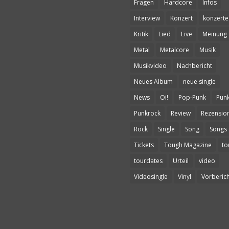
Fragen
Hardcore
Infos
Interview
Konzert
konzerte
Kritik
Lied
Live
Meinung
Metal
Metalcore
Musik
Musikvideo
Nachbericht
Neues Album
neue single
News
Oi!
Pop-Punk
Pun
Punkrock
Review
Rezensio
Rock
Single
Song
Songs
Tickets
Tough Magazine
to
tourdates
Urteil
video
Videosingle
Vinyl
Vorberich