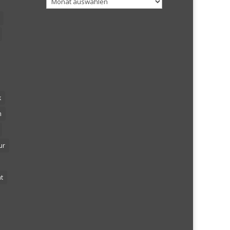
k
n
ur
t