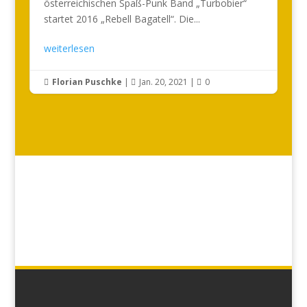
österreichischen Spaß-Punk Band „Turbobier“
startet 2016 „Rebell Bagatell“. Die...
weiterlesen
Florian Puschke
|
Jan. 20, 2021
|
0


