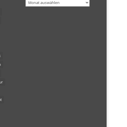
Archiv
k
n
ur
t