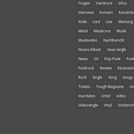
Fragen
Hardcore
Infos
Interview
Konzert
konzerte
Kritik
Lied
Live
Meinung
Metal
Metalcore
Musik
Musikvideo
Nachbericht
Neues Album
neue single
News
Oi!
Pop-Punk
Pun
Punkrock
Review
Rezensio
Rock
Single
Song
Songs
Tickets
Tough Magazine
to
tourdates
Urteil
video
Videosingle
Vinyl
Vorberich