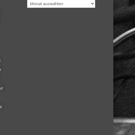
Archiv
k
n
ur
t