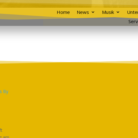
Home
News
Musik
Unte
Serv
ft
eg am