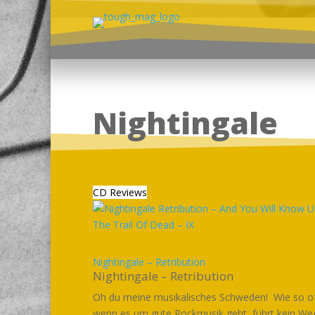
Nightingale
CD Reviews
Nightingale – Retribution
Nightingale – Retribution
Oh du meine musikalisches Schweden! Wie so o
wenn es um gute Rockmusik geht, führt kein W