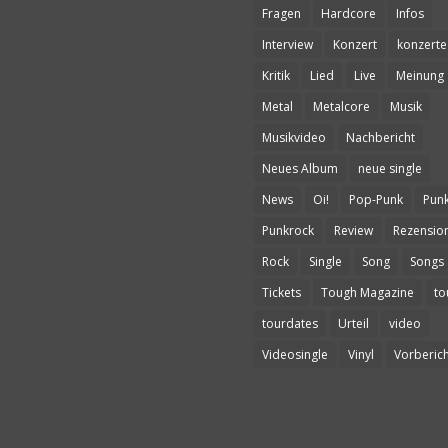
Fragen
Hardcore
Infos
Interview
Konzert
konzerte
Kritik
Lied
Live
Meinung
Metal
Metalcore
Musik
Musikvideo
Nachbericht
Neues Album
neue single
News
Oi!
Pop-Punk
Pun
Punkrock
Review
Rezensio
Rock
Single
Song
Songs
Tickets
Tough Magazine
to
tourdates
Urteil
video
Videosingle
Vinyl
Vorberich