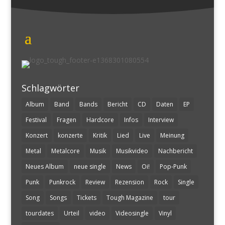
Schlagwörter
Album
Band
Bands
Bericht
CD
Daten
EP
Festival
Fragen
Hardcore
Infos
Interview
Konzert
konzerte
Kritik
Lied
Live
Meinung
Metal
Metalcore
Musik
Musikvideo
Nachbericht
Neues Album
neue single
News
Oi!
Pop-Punk
Punk
Punkrock
Review
Rezension
Rock
Single
Song
Songs
Tickets
Tough Magazine
tour
tourdates
Urteil
video
Videosingle
Vinyl