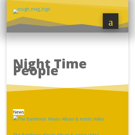
Night Time
People
News
The Bamboos: Neues Album & erstes Video