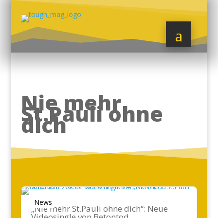
Nie mehr
St.Pauli ohne
dich
News
„Nie mehr St.Pauli ohne dich“: Neue
Videosingle von Betontod