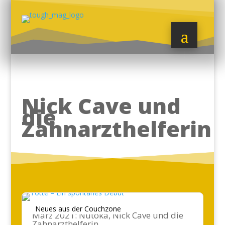
Nick Cave und
die
Zahnarzthelferin
Neues aus der Couchzone
März 2021: Nutoka, Nick Cave und die
Zahnarzthelferin