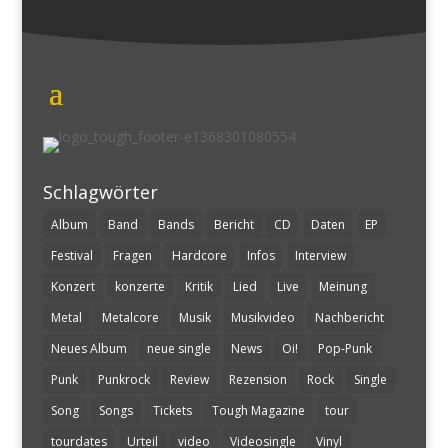
Schlagwörter
Album
Band
Bands
Bericht
CD
Daten
EP
Festival
Fragen
Hardcore
Infos
Interview
Konzert
konzerte
Kritik
Lied
Live
Meinung
Metal
Metalcore
Musik
Musikvideo
Nachbericht
Neues Album
neue single
News
Oi!
Pop-Punk
Punk
Punkrock
Review
Rezension
Rock
Single
Song
Songs
Tickets
Tough Magazine
tour
tourdates
Urteil
video
Videosingle
Vinyl