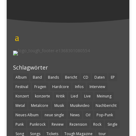
Schlagwörter
Album
Band
Bands
Bericht
CD
Daten
EP
Festival
Fragen
Hardcore
Infos
Interview
Konzert
konzerte
Kritik
Lied
Live
Meinung
Metal
Metalcore
Musik
Musikvideo
Nachbericht
Neues Album
neue single
News
Oi!
Pop-Punk
Punk
Punkrock
Review
Rezension
Rock
Single
Song
Songs
Tickets
Tough Magazine
tour