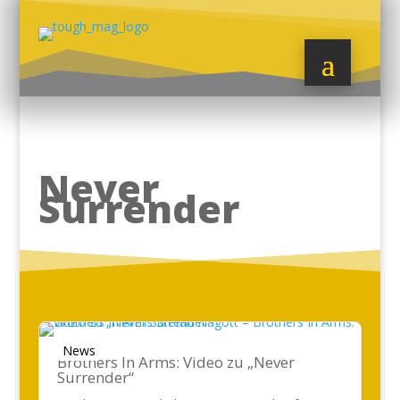
Never
Surrender
News
Brothers In Arms: Video zu „Never
Surrender“