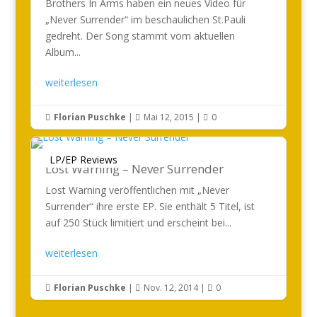
Brothers In Arms haben ein neues Video für
„Never Surrender“ im beschaulichen St.Pauli
gedreht. Der Song stammt vom aktuellen
Album...
weiterlesen
Florian Puschke
|
Mai 12, 2015
|
0



LP/EP Reviews
Lost Warning – Never Surrender
Lost Warning veröffentlichen mit „Never
Surrender“ ihre erste EP. Sie enthält 5 Titel, ist
auf 250 Stück limitiert und erscheint bei...
weiterlesen
Florian Puschke
|
Nov. 12, 2014
|
0


