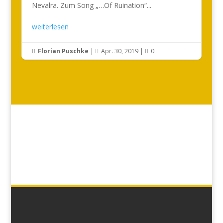
Nevalra. Zum Song „…Of Ruination“...
weiterlesen
Florian Puschke
|
Apr. 30, 2019
|
0


