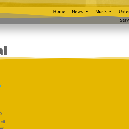
Home
News
Musik
Unte
Serv
al
o
 mit
ein