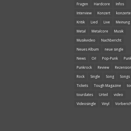
Fragen
Hardcore
Infos
Interview
Konzert
konzerte
Kritik
Lied
Live
Meinung
Metal
Metalcore
Musik
Musikvideo
Nachbericht
Neues Album
neue single
News
Oi!
Pop-Punk
Pun
Punkrock
Review
Rezensio
Rock
Single
Song
Songs
Tickets
Tough Magazine
to
tourdates
Urteil
video
Videosingle
Vinyl
Vorberich