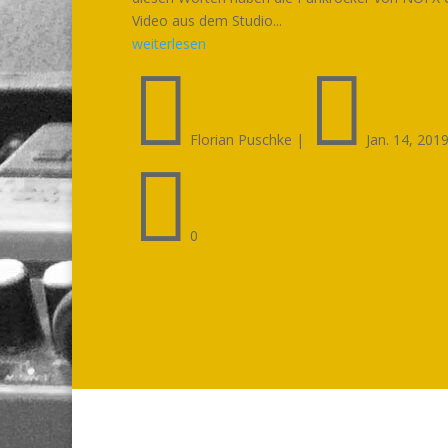
Video aus dem Studio...
weiterlesen


Florian Puschke
|
Jan. 14, 201

0