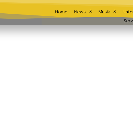
Home
News
Musik
Unte
Serv