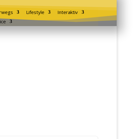
rwegs
Lifestyle
Interaktiv
ice