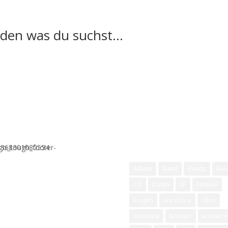
n was du suchst...
Schlagwörter
Album
Band
Bands
Beri
CD
Daten
EP
Festival
Fragen
Hardcore
Infos
Interview
Konzert
konzerte