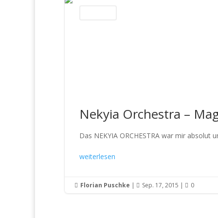
CD Reviews
Nekyia Orchestra – M
Das NEKYIA ORCHESTRA war mir absolut unbek
weiterlesen
Florian Puschke
|
Sep. 17, 2015
|
0


