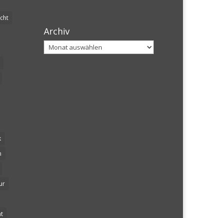
cht
Archiv
Archiv
k
n
ur
t