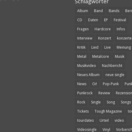
Schlagwörter
Album
Band
Bands
Beri
CD
Daten
EP
Festival
Fragen
Hardcore
Infos
Interview
Konzert
konzerte
Kritik
Lied
Live
Meinung
Metal
Metalcore
Musik
Musikvideo
Nachbericht
Neues Album
neue single
News
Oi!
Pop-Punk
Pun
Punkrock
Review
Rezensio
Rock
Single
Song
Songs
Tickets
Tough Magazine
to
tourdates
Urteil
video
Videosingle
Vinyl
Vorberich