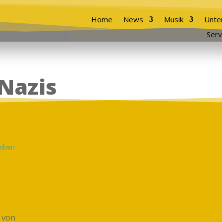
Home
News
Musik
Unte
Serv
 Nazis
 von