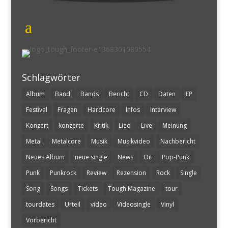
Schlagwörter
Album
Band
Bands
Bericht
CD
Daten
EP
Festival
Fragen
Hardcore
Infos
Interview
Konzert
konzerte
Kritik
Lied
Live
Meinung
Metal
Metalcore
Musik
Musikvideo
Nachbericht
Neues Album
neue single
News
Oi!
Pop-Punk
Punk
Punkrock
Review
Rezension
Rock
Single
Song
Songs
Tickets
Tough Magazine
tour
tourdates
Urteil
video
Videosingle
Vinyl
Vorbericht