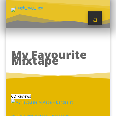
My Favourite
Mixtape
CD Reviews
My Favourite Mixtape – Bandsalat