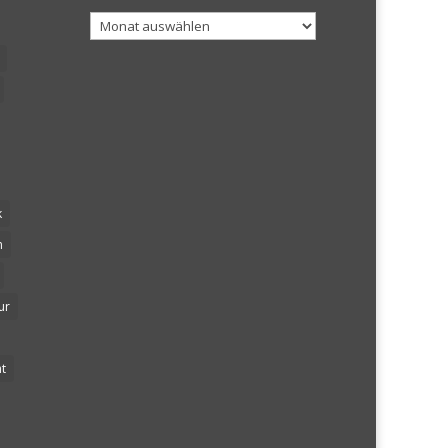
Archiv
k
n
ur
t