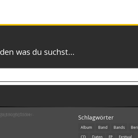
n was du suchst...
Schlagwörter
Album
Band
Bands
Beri
CD
Daten
EP
Festival