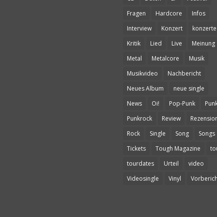
Fragen
Hardcore
Infos
Interview
Konzert
konzerte
Kritik
Lied
Live
Meinung
Metal
Metalcore
Musik
Musikvideo
Nachbericht
Neues Album
neue single
News
Oi!
Pop-Punk
Pun
Punkrock
Review
Rezensio
Rock
Single
Song
Songs
Tickets
Tough Magazine
to
tourdates
Urteil
video
Videosingle
Vinyl
Vorberich