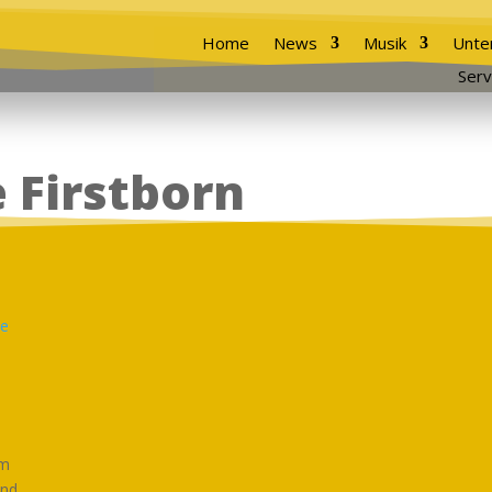
Home
News
Musik
Unte
Serv
 Firstborn
im
and