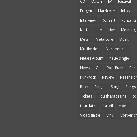
CD
Daten
EP
Festival
Fragen
Hardcore
Infos
Interview
Konzert
konzerte
Kritik
Lied
Live
Meinung
Metal
Metalcore
Musik
Musikvideo
Nachbericht
Neues Album
neue single
News
Oi!
Pop-Punk
Pun
Punkrock
Review
Rezensio
Rock
Single
Song
Songs
Tickets
Tough Magazine
to
tourdates
Urteil
video
Videosingle
Vinyl
Vorberich