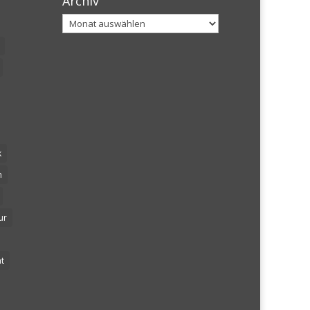
Archiv
Archiv
k
n
ur
t