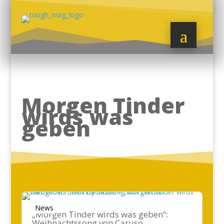
Morgen Tinder
wirds was
geben
News
„Morgen Tinder wirds was geben“:
Weihnachtssong von Caruso