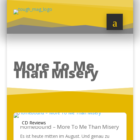
More To Me
Than Misery
CD Reviews
Homebound – More To Me Than Misery
Es ist heute mitten im August. Und genau zu