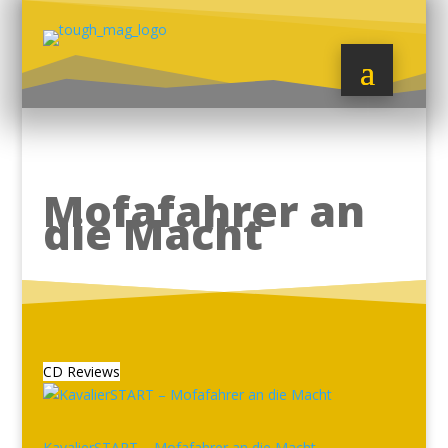
Mofafahrer an
die Macht
CD Reviews
KavalierSTART – Mofafahrer an die Macht