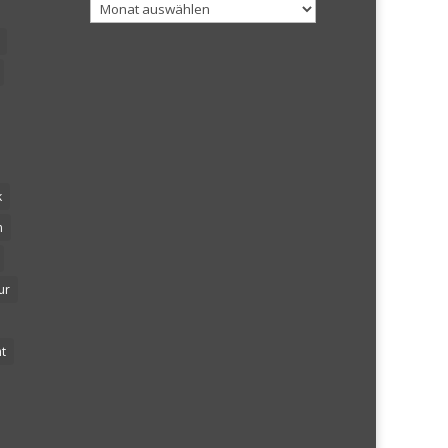
Archiv
k
n
ur
t