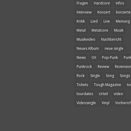
Fragen
Hardcore
Infos
Interview
Konzert
konzerte
Kritik
Lied
Live
Meinung
Metal
Metalcore
Musik
Musikvideo
Nachbericht
Neues Album
neue single
News
Oi!
Pop-Punk
Pun
Punkrock
Review
Rezensio
Rock
Single
Song
Songs
Tickets
Tough Magazine
to
tourdates
Urteil
video
Videosingle
Vinyl
Vorberich