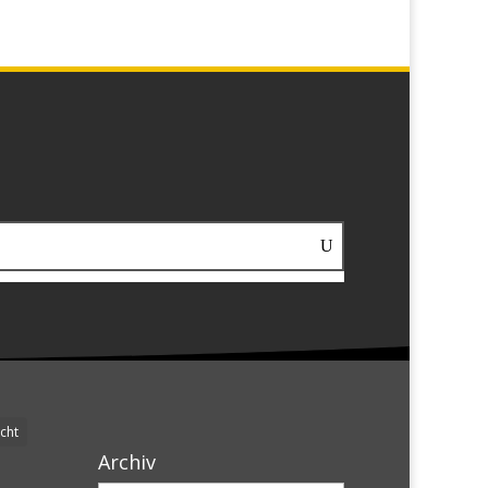
cht
Archiv