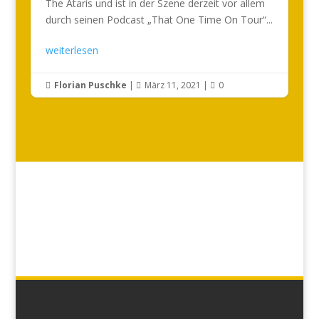
The Ataris und ist in der Szene derzeit vor allem
durch seinen Podcast „That One Time On Tour“...
weiterlesen
Florian Puschke
|
März 11, 2021
|
0


