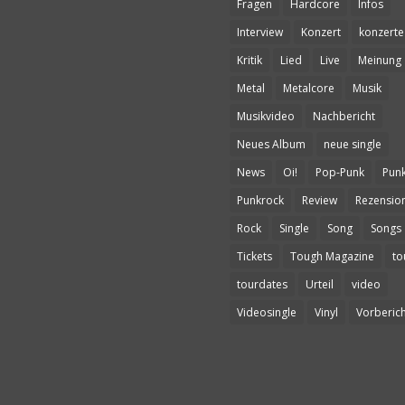
Fragen
Hardcore
Infos
Interview
Konzert
konzerte
Kritik
Lied
Live
Meinung
Metal
Metalcore
Musik
Musikvideo
Nachbericht
Neues Album
neue single
News
Oi!
Pop-Punk
Pun
Punkrock
Review
Rezensio
Rock
Single
Song
Songs
Tickets
Tough Magazine
to
tourdates
Urteil
video
Videosingle
Vinyl
Vorberich