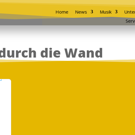
Home
News
Musik
Unte
Serv
 durch die Wand