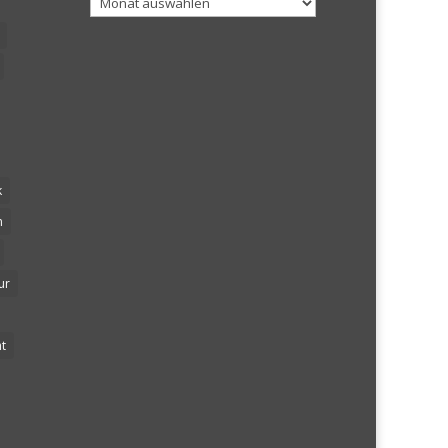
k
n
ur
t