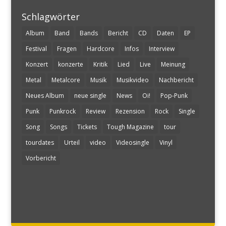
Schlagwörter
Album
Band
Bands
Bericht
CD
Daten
EP
Festival
Fragen
Hardcore
Infos
Interview
Konzert
konzerte
Kritik
Lied
Live
Meinung
Metal
Metalcore
Musik
Musikvideo
Nachbericht
Neues Album
neue single
News
Oi!
Pop-Punk
Punk
Punkrock
Review
Rezension
Rock
Single
Song
Songs
Tickets
Tough Magazine
tour
tourdates
Urteil
video
Videosingle
Vinyl
Vorbericht