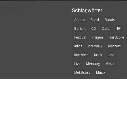
Schlagwörter
Album
Band
Bands
Bericht
CD
Daten
EP
Festival
Fragen
Hardcore
Infos
Interview
Konzert
konzerte
Kritik
Lied
Live
Meinung
Metal
Metalcore
Musik
Musikvideo
Nachbericht
Neues Album
neue single
News
Oi!
Pop-Punk
Punk
Punkrock
Review
Rezension
Rock
Single
Song
Songs
Tickets