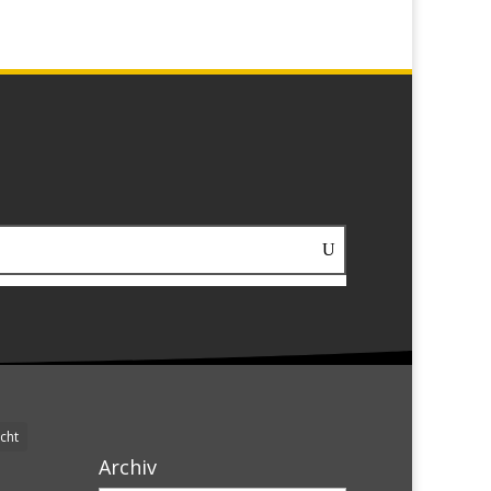
cht
Archiv