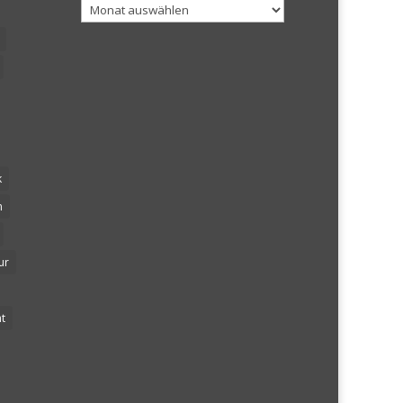
Archiv
k
n
ur
t