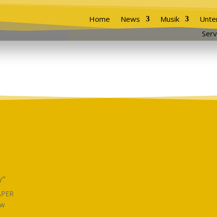
Home
News
Musik
Unte
Serv
y“
APER
ew