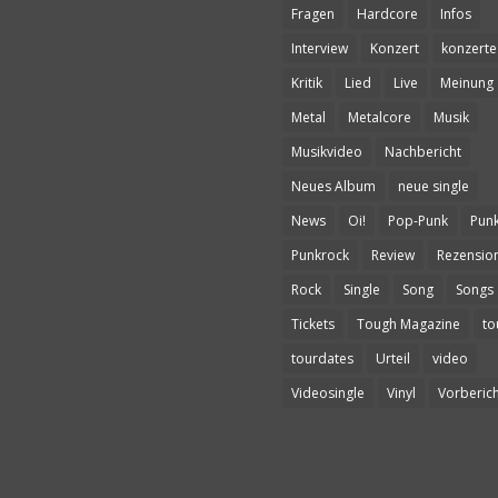
Fragen
Hardcore
Infos
Interview
Konzert
konzerte
Kritik
Lied
Live
Meinung
Metal
Metalcore
Musik
Musikvideo
Nachbericht
Neues Album
neue single
News
Oi!
Pop-Punk
Pun
Punkrock
Review
Rezensio
Rock
Single
Song
Songs
Tickets
Tough Magazine
to
tourdates
Urteil
video
Videosingle
Vinyl
Vorberich