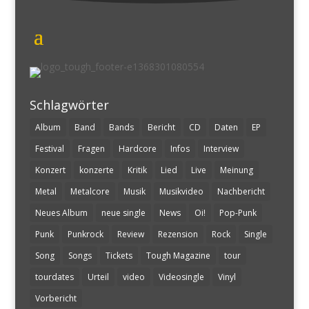
Schlagwörter
Album
Band
Bands
Bericht
CD
Daten
EP
Festival
Fragen
Hardcore
Infos
Interview
Konzert
konzerte
Kritik
Lied
Live
Meinung
Metal
Metalcore
Musik
Musikvideo
Nachbericht
Neues Album
neue single
News
Oi!
Pop-Punk
Punk
Punkrock
Review
Rezension
Rock
Single
Song
Songs
Tickets
Tough Magazine
tour
tourdates
Urteil
video
Videosingle
Vinyl
Vorbericht