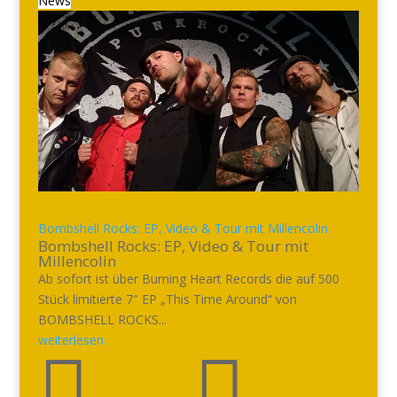
News
Bombshell Rocks: EP, Video & Tour mit Millencolin
Bombshell Rocks: EP, Video & Tour mit
Millencolin
Ab sofort ist über Burning Heart Records die auf 500
Stück limitierte 7″ EP „This Time Around“ von
BOMBSHELL ROCKS...
weiterlesen

