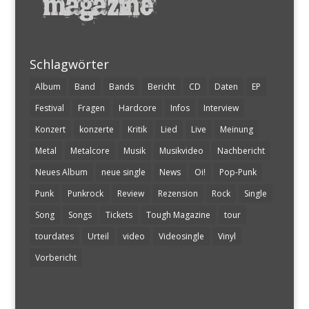
Schlagwörter
Album
Band
Bands
Bericht
CD
Daten
EP
Festival
Fragen
Hardcore
Infos
Interview
Konzert
konzerte
Kritik
Lied
Live
Meinung
Metal
Metalcore
Musik
Musikvideo
Nachbericht
Neues Album
neue single
News
Oi!
Pop-Punk
Punk
Punkrock
Review
Rezension
Rock
Single
Song
Songs
Tickets
Tough Magazine
tour
tourdates
Urteil
video
Videosingle
Vinyl
Vorbericht