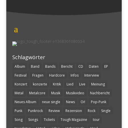
Schlagwörter
Album
Band
Bands
Bericht
CD
Daten
EP
Festival
Fragen
Hardcore
Infos
Interview
Konzert
konzerte
Kritik
Lied
Live
Meinung
Metal
Metalcore
Musik
Musikvideo
Nachbericht
Neues Album
neue single
News
Oi!
Pop-Punk
Punk
Punkrock
Review
Rezension
Rock
Single
Song
Songs
Tickets
Tough Magazine
tour