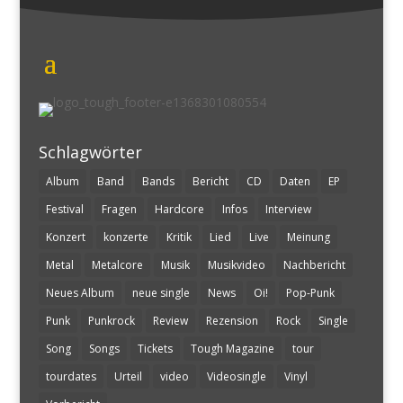
Schlagwörter
Album
Band
Bands
Bericht
CD
Daten
EP
Festival
Fragen
Hardcore
Infos
Interview
Konzert
konzerte
Kritik
Lied
Live
Meinung
Metal
Metalcore
Musik
Musikvideo
Nachbericht
Neues Album
neue single
News
Oi!
Pop-Punk
Punk
Punkrock
Review
Rezension
Rock
Single
Song
Songs
Tickets
Tough Magazine
tour
tourdates
Urteil
video
Videosingle
Vinyl