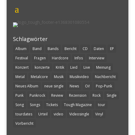
Schlagwörter
Album
Band
Bands
Bericht
CD
Daten
EP
Festival
Fragen
Hardcore
Infos
Interview
Konzert
konzerte
Kritik
Lied
Live
Meinung
Metal
Metalcore
Musik
Musikvideo
Nachbericht
Neues Album
neue single
News
Oi!
Pop-Punk
Punk
Punkrock
Review
Rezension
Rock
Single
Song
Songs
Tickets
Tough Magazine
tour
tourdates
Urteil
video
Videosingle
Vinyl
Vorbericht