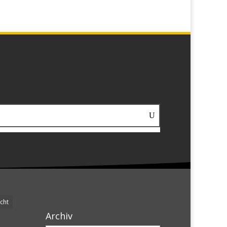
cht
Archiv