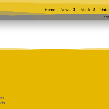
Home
News
Musik
Unte
Serv
man
eht.