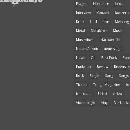
Fragen
Hardcore
Infos
Interview
Konzert
konzerte
Kritik
Lied
Live
Meinung
Metal
Metalcore
Musik
Musikvideo
Nachbericht
Neues Album
neue single
News
Oi!
Pop-Punk
Pun
Punkrock
Review
Rezensio
Rock
Single
Song
Songs
Tickets
Tough Magazine
to
tourdates
Urteil
video
Videosingle
Vinyl
Vorberich