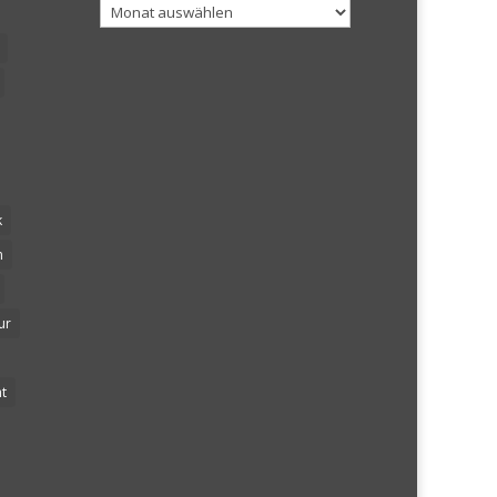
Archiv
k
n
ur
t