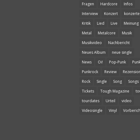
Fragen
Hardcore
Infos
Interview
Konzert
konzerte
Kritik
Lied
Live
Meinung
Metal
Metalcore
Musik
Musikvideo
Nachbericht
Neues Album
neue single
News
Oi!
Pop-Punk
Pun
Punkrock
Review
Rezensio
Rock
Single
Song
Songs
Tickets
Tough Magazine
to
tourdates
Urteil
video
Videosingle
Vinyl
Vorberich