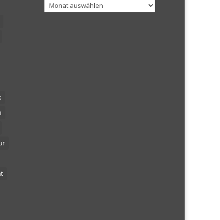
Archiv
k
n
ur
t