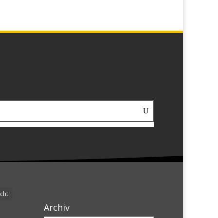
cht
Archiv