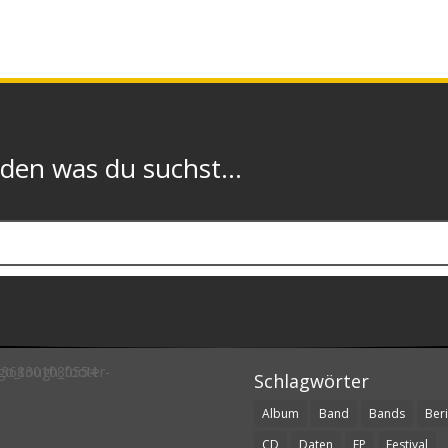
n was du suchst...
Schlagwörter
Album
Band
Bands
Beri
CD
Daten
EP
Festival