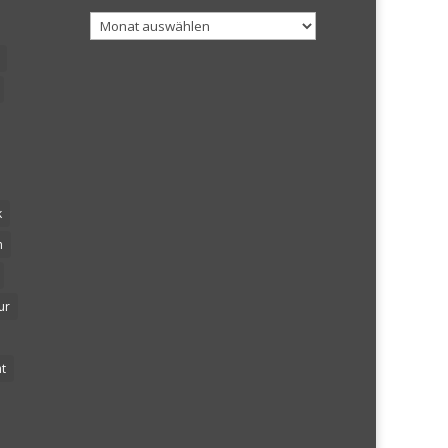
Archiv
k
n
ur
t