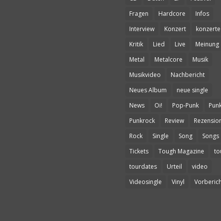
Fragen
Hardcore
Infos
Interview
Konzert
konzerte
Kritik
Lied
Live
Meinung
Metal
Metalcore
Musik
Musikvideo
Nachbericht
Neues Album
neue single
News
Oi!
Pop-Punk
Pun
Punkrock
Review
Rezensio
Rock
Single
Song
Songs
Tickets
Tough Magazine
to
tourdates
Urteil
video
Videosingle
Vinyl
Vorberich