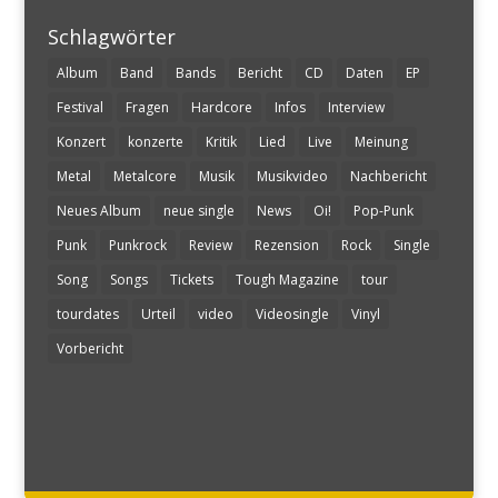
Schlagwörter
Album
Band
Bands
Bericht
CD
Daten
EP
Festival
Fragen
Hardcore
Infos
Interview
Konzert
konzerte
Kritik
Lied
Live
Meinung
Metal
Metalcore
Musik
Musikvideo
Nachbericht
Neues Album
neue single
News
Oi!
Pop-Punk
Punk
Punkrock
Review
Rezension
Rock
Single
Song
Songs
Tickets
Tough Magazine
tour
tourdates
Urteil
video
Videosingle
Vinyl
Vorbericht