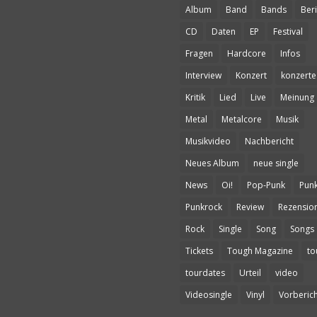
Album
Band
Bands
Beri
CD
Daten
EP
Festival
Fragen
Hardcore
Infos
Interview
Konzert
konzerte
Kritik
Lied
Live
Meinung
Metal
Metalcore
Musik
Musikvideo
Nachbericht
Neues Album
neue single
News
Oi!
Pop-Punk
Pun
Punkrock
Review
Rezensio
Rock
Single
Song
Songs
Tickets
Tough Magazine
to
tourdates
Urteil
video
Videosingle
Vinyl
Vorberich