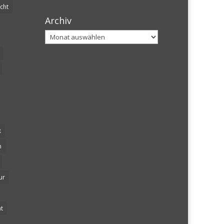
cht
Archiv
Archiv
k
n
ur
t