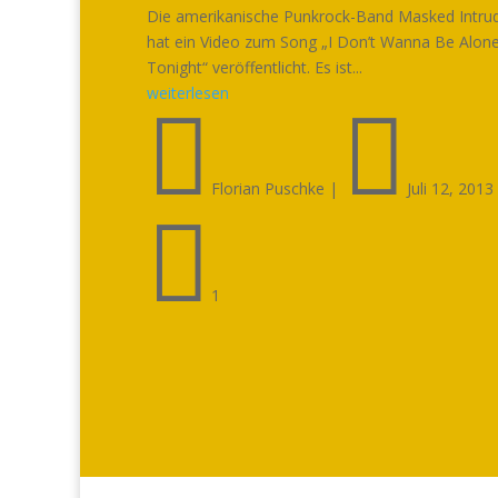
Die amerikanische Punkrock-Band Masked Intru
hat ein Video zum Song „I Don’t Wanna Be Alon
Tonight“ veröffentlicht. Es ist...
weiterlesen


Florian Puschke
|
Juli 12, 2013

1