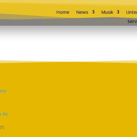
Home
News
Musik
Unte
Serv
a Be
’t