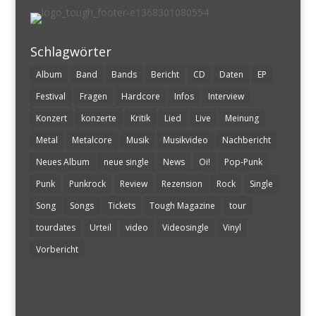
Schlagwörter
Album
Band
Bands
Bericht
CD
Daten
EP
Festival
Fragen
Hardcore
Infos
Interview
Konzert
konzerte
Kritik
Lied
Live
Meinung
Metal
Metalcore
Musik
Musikvideo
Nachbericht
Neues Album
neue single
News
Oi!
Pop-Punk
Punk
Punkrock
Review
Rezension
Rock
Single
Song
Songs
Tickets
Tough Magazine
tour
tourdates
Urteil
video
Videosingle
Vinyl
Vorbericht