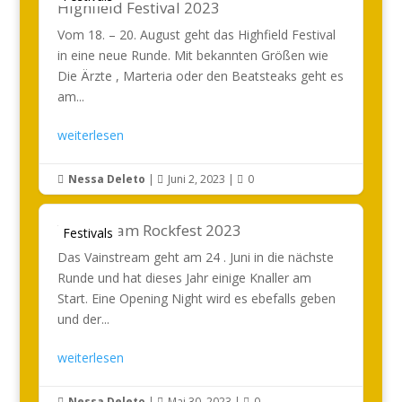
Highfield Festival 2023
Vom 18. – 20. August geht das Highfield Festival
in eine neue Runde. Mit bekannten Größen wie
Die Ärzte , Marteria oder den Beatsteaks geht es
am...
weiterlesen
Nessa Deleto
|
Juni 2, 2023
|
0



Vainstream Rockfest 2023
Festivals
Das Vainstream geht am 24 . Juni in die nächste
Runde und hat dieses Jahr einige Knaller am
Start. Eine Opening Night wird es ebefalls geben
und der...
weiterlesen
Nessa Deleto
|
Mai 30, 2023
|
0