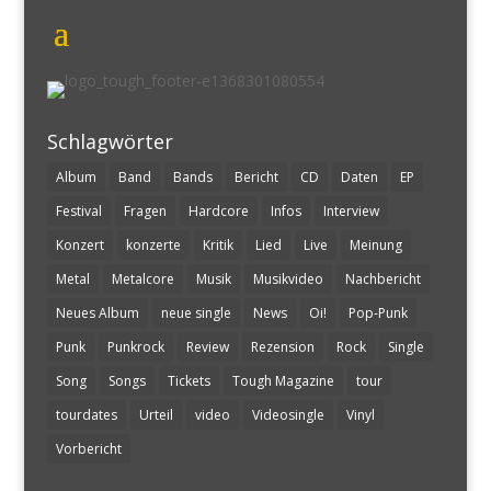
Schlagwörter
Album
Band
Bands
Bericht
CD
Daten
EP
Festival
Fragen
Hardcore
Infos
Interview
Konzert
konzerte
Kritik
Lied
Live
Meinung
Metal
Metalcore
Musik
Musikvideo
Nachbericht
Neues Album
neue single
News
Oi!
Pop-Punk
Punk
Punkrock
Review
Rezension
Rock
Single
Song
Songs
Tickets
Tough Magazine
tour
tourdates
Urteil
video
Videosingle
Vinyl
Vorbericht