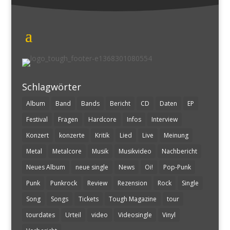
Schlagwörter
Album
Band
Bands
Bericht
CD
Daten
EP
Festival
Fragen
Hardcore
Infos
Interview
Konzert
konzerte
Kritik
Lied
Live
Meinung
Metal
Metalcore
Musik
Musikvideo
Nachbericht
Neues Album
neue single
News
Oi!
Pop-Punk
Punk
Punkrock
Review
Rezension
Rock
Single
Song
Songs
Tickets
Tough Magazine
tour
tourdates
Urteil
video
Videosingle
Vinyl