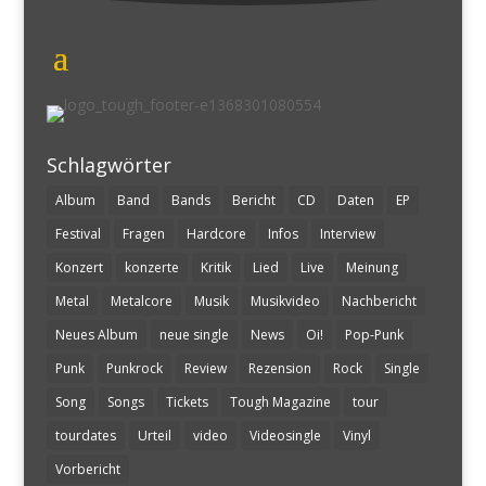
Schlagwörter
Album
Band
Bands
Bericht
CD
Daten
EP
Festival
Fragen
Hardcore
Infos
Interview
Konzert
konzerte
Kritik
Lied
Live
Meinung
Metal
Metalcore
Musik
Musikvideo
Nachbericht
Neues Album
neue single
News
Oi!
Pop-Punk
Punk
Punkrock
Review
Rezension
Rock
Single
Song
Songs
Tickets
Tough Magazine
tour
tourdates
Urteil
video
Videosingle
Vinyl
Vorbericht