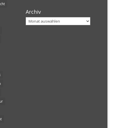
cht
Archiv
Archiv
k
n
ur
t