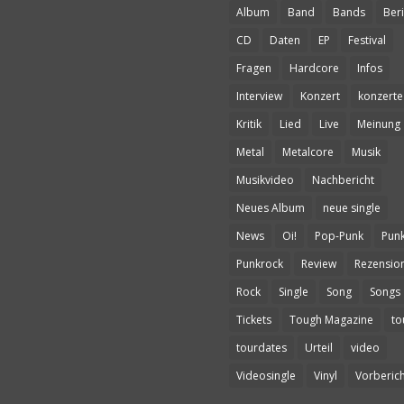
Album
Band
Bands
Beri
CD
Daten
EP
Festival
Fragen
Hardcore
Infos
Interview
Konzert
konzerte
Kritik
Lied
Live
Meinung
Metal
Metalcore
Musik
Musikvideo
Nachbericht
Neues Album
neue single
News
Oi!
Pop-Punk
Pun
Punkrock
Review
Rezensio
Rock
Single
Song
Songs
Tickets
Tough Magazine
to
tourdates
Urteil
video
Videosingle
Vinyl
Vorberich