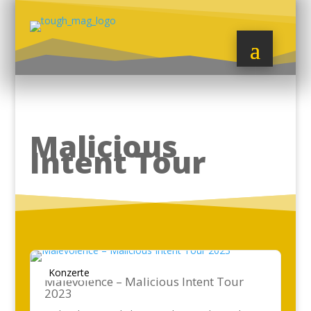
Malicious
Intent Tour
Konzerte
Malevolence – Malicious Intent Tour
2023