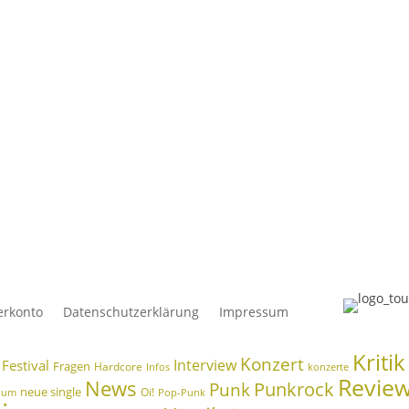
erkonto
Datenschutzerklärung
Impressum
Kritik
Konzert
Interview
Festival
Fragen
Hardcore
Infos
konzerte
Revie
News
Punkrock
Punk
neue single
Oi!
bum
Pop-Punk