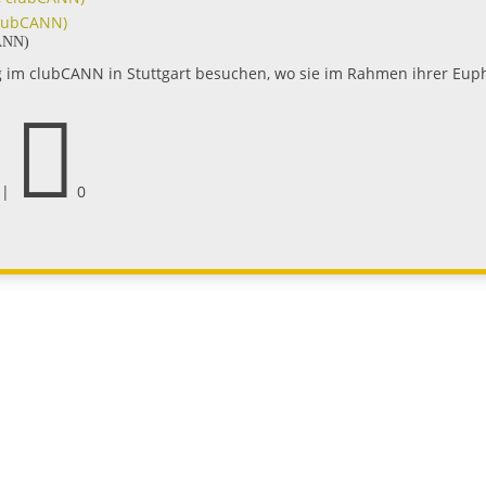
 clubCANN)
CANN)
g im clubCANN in Stuttgart besuchen, wo sie im Rahmen ihrer Eup

|
0