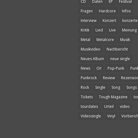
CD
Daten
EP
Festival
Fragen
Hardcore
Infos
Interview
Konzert
konzerte
Kritik
Lied
Live
Meinung
Metal
Metalcore
Musik
Musikvideo
Nachbericht
Neues Album
neue single
News
Oi!
Pop-Punk
Pun
Punkrock
Review
Rezensio
Rock
Single
Song
Songs
Tickets
Tough Magazine
to
tourdates
Urteil
video
Videosingle
Vinyl
Vorberich