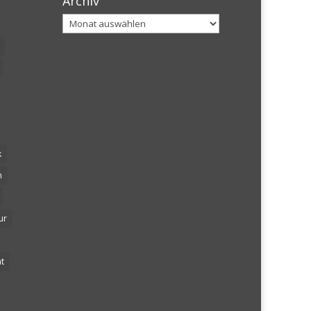
Archiv
Archiv
k
n
ur
t