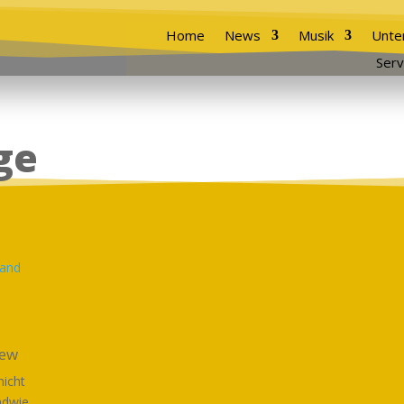
Home
News
Musik
Unte
Serv
ge
iew
nicht
ndwie